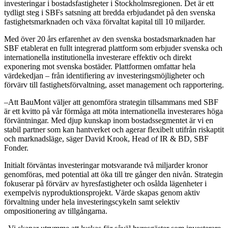
investeringar i bostadsfastigheter i Stockholmsregionen. Det är ett
tydligt steg i SBFs satsning att bredda erbjudandet på den svenska
fastighetsmarknaden och växa förvaltat kapital till 10 miljarder.
Med över 20 års erfarenhet av den svenska bostadsmarknaden har
SBF etablerat en fullt integrerad plattform som erbjuder svenska och
internationella institutionella investerare effektiv och direkt
exponering mot svenska bostäder. Plattformen omfattar hela
värdekedjan – från identifiering av investeringsmöjligheter och
förvärv till fastighetsförvaltning, asset management och rapportering.
–Att BauMont väljer att genomföra strategin tillsammans med SBF
är ett kvitto på vår förmåga att möta internationella investerares höga
förväntningar. Med djup kunskap inom bostadssegmentet är vi en
stabil partner som kan hantverket och agerar flexibelt utifrån riskaptit
och marknadsläge, säger David Krook, Head of IR & BD, SBF
Fonder.
Initialt förväntas investeringar motsvarande två miljarder kronor
genomföras, med potential att öka till tre gånger den nivån. Strategin
fokuserar på förvärv av hyresfastigheter och osålda lägenheter i
exempelvis nyproduktionsprojekt. Värde skapas genom aktiv
förvaltning under hela investeringscykeln samt selektiv
ompositionering av tillgångarna.