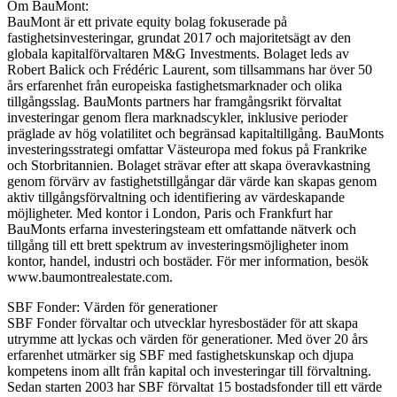
Om BauMont:
BauMont är ett private equity bolag fokuserade på
fastighetsinvesteringar, grundat 2017 och majoritetsägt av den
globala kapitalförvaltaren M&G Investments. Bolaget leds av
Robert Balick och Frédéric Laurent, som tillsammans har över 50
års erfarenhet från europeiska fastighetsmarknader och olika
tillgångsslag. BauMonts partners har framgångsrikt förvaltat
investeringar genom flera marknadscykler, inklusive perioder
präglade av hög volatilitet och begränsad kapitaltillgång. BauMonts
investeringsstrategi omfattar Västeuropa med fokus på Frankrike
och Storbritannien. Bolaget strävar efter att skapa överavkastning
genom förvärv av fastighetstillgångar där värde kan skapas genom
aktiv tillgångsförvaltning och identifiering av värdeskapande
möjligheter. Med kontor i London, Paris och Frankfurt har
BauMonts erfarna investeringsteam ett omfattande nätverk och
tillgång till ett brett spektrum av investeringsmöjligheter inom
kontor, handel, industri och bostäder. För mer information, besök
www.baumontrealestate.com.
SBF Fonder: Värden för generationer
SBF Fonder förvaltar och utvecklar hyresbostäder för att skapa
utrymme att lyckas och värden för generationer. Med över 20 års
erfarenhet utmärker sig SBF med fastighetskunskap och djupa
kompetens inom allt från kapital och investeringar till förvaltning.
Sedan starten 2003 har SBF förvaltat 15 bostadsfonder till ett värde