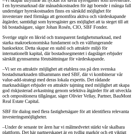
–Vi skapar utrymme att lyckas för såväl hyresgäster som investerare.
I en hyresmarknad där månadskostnaden för ägt boende i många fall
understiger hyreskostnaden finns en särskild möjlighet för
investerare med förmåga att genomföra aktiva och värdeskapande
åtgärder, samtidigt som hyresgäster ges möjlighet att ta steget till att
bli bostadsägare, säger Johan Rosén, CIO, SBF Fonder.
Sverige utgör en likvid och transparent fastighetsmarknad, med
starka makroekonomiska fundament och en välfungerande
banksektor. Detta skapar en stabil och attraktiv miljö för
internationellt kapital, där bostadssegmentet i dagsläget erbjuder
särskilt gynnsamma förutsättningar för värdeskapande.
–Vi ser en attraktiv möjlighet att etablera oss på den svenska
bostadsmarknaden tillsammans med SBF, där vi kombinerar vår
value-add-strategi med deras lokala expertis. Det rådande
marknadsläget erbjuder en attraktiv tajming med möjlighet att skapa
god riskjusterad avkastning genom selektiva åtgärder för att utveckla
och ompositionera tillgångar, säger Olivier Vellay, Partner, BauMont
Real Estate Capital.
SBF för dialog med flera fastighetsägare för att identifiera relevanta
investeringsmöjligheter.
–Under de senaste tre åren har vi målmedvetet stärkt vår skalbara
plattform. Det här partnerskapet är en tydlig markör och ett viktigt