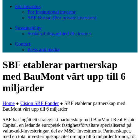
For investors
For Institutional investor
SBF Bostad (For private investors)
Sustainability
Sustainability-related disclosures
Contact
Press and media
SBF etablerar partnerskap
med BauMont värt upp till 6
miljarder
Home
●
Cision SBF Fonder
●
SBF etablerar partnerskap med
BauMont värt upp till 6 miljarder
SBF har ingått ett strategiskt partnerskap med BauMont Real Estate
Capital, en ledande europeisk fastighetsförvaltare specialiserad på
value-add-investeringar, del av M&G Investments. Partnerskapet,
med en total investeringskapacitet om upp till 6 miljarder kronor, rör