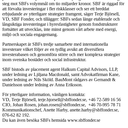
steg mot SBFs volymmål om tio miljarder kronor. SBF är riggad för
att förvalta investeringar i fler riskklasser och ser ett breddat
erbjudande av ytterligare strategier framgent, säger Terje Björsell,
VD, SBF Fonder, och tillägger: SBFs sedan länge etablerade och
långsiktiga investeringar i hyresfastigheter genom fondstrukturer
fortsätter att utvecklas, inte minst genom vårt arbete med energi,
miljö och sociala engagemang.
Partnerskapet är SBFs tredje samarbete med internationella
investerare vilket följer av en tydlig avsikt att diversifiera
investerabasen och genomföra större och mer komplexa strategier
inom svenska bostäder och social infrastruktur.
SBF bistods av placement agent Halkum Capital Advisors, LLP,
under ledning av Ljiljana Macdonald, samt Advokatfirman Kane,
under ledning av Nils Sköld. BauMont rådgavs av Gernandt &
Danielsson under ledning av Anna Eriksson.
För ytterligare information, vänligen kontakta:
VD, Terje Björsell, terje.bjorsell@sbffonder.se, +46 72-589 16 56
CIO, Johan Rosen, johan.rosen@sbffonder.se, +46 70-995 78 71
Kommunikationschef, Anette Harby, anette.harby@sbffonder.se,
076-62 82 192.
Du kan även besöka SBFs hemsida www.sbffonder.se