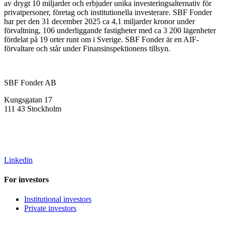
av drygt 10 miljarder och erbjuder unika investeringsalternativ för
privatpersoner, företag och institutionella investerare. SBF Fonder
har per den 31 december 2025 ca 4,1 miljarder kronor under
förvaltning, 106 underliggande fastigheter med ca 3 200 lägenheter
fördelat på 19 orter runt om i Sverige. SBF Fonder är en AIF-
förvaltare och står under Finansinspektionens tillsyn.
SBF Fonder AB
Kungsgatan 17
111 43 Stockholm
info@sbffonder.se
+46 8-667 10 50
Linkedin
For investors
Institutional investors
Private investors