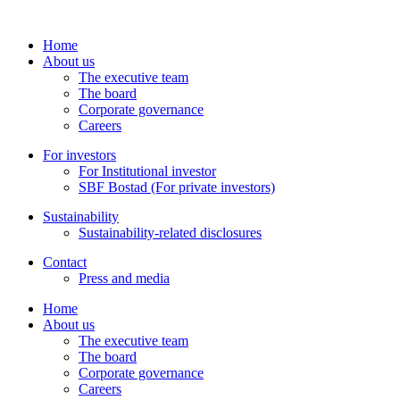
Home
About us
The executive team
The board
Corporate governance
Careers
For investors
For Institutional investor
SBF Bostad (For private investors)
Sustainability
Sustainability-related disclosures
Contact
Press and media
Home
About us
The executive team
The board
Corporate governance
Careers