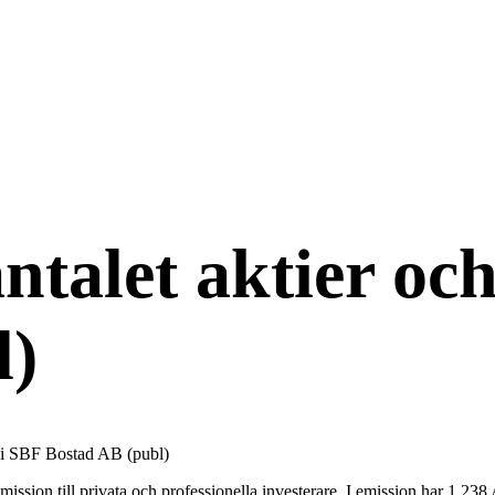
talet aktier och
l)
r i SBF Bostad AB (publ)
on till privata och professionella investerare. I emission har 1 238 A-a