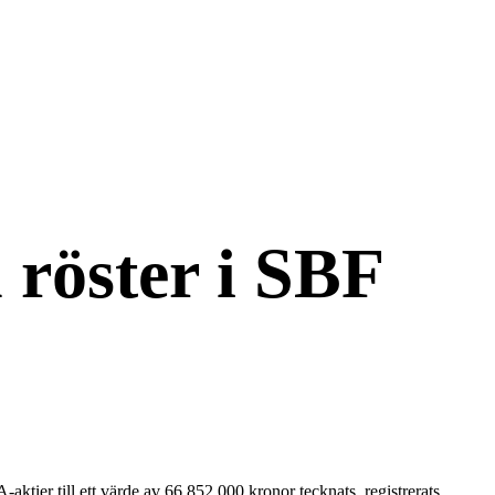
 röster i SBF
ktier till ett värde av 66 852 000 kronor tecknats, registrerats,