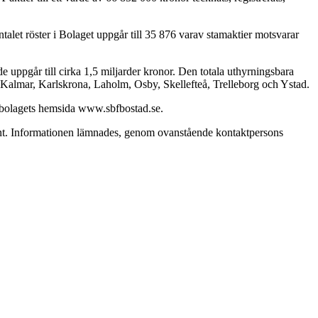
antalet röster i Bolaget uppgår till 35 876 varav stamaktier motsvarar
e uppgår till cirka 1,5 miljarder kronor. Den totala uthyrningsbara
 Kalmar, Karlskrona, Laholm, Osby, Skellefteå, Trelleborg och Ystad.
k bolagets hemsida www.sbfbostad.se.
ment. Informationen lämnades, genom ovanstående kontaktpersons