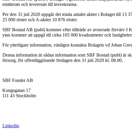
emitterats och levererats till investerarna.
Per den 31 juli 2020 uppgår det totala antalet aktier i Bolaget till 13 
25 000 röster och A-aktier 10 876 röster.
SBF Bostad AB (publ) kommer efter tillträde av aviserade förvärv I Kal
ytan kommer att uppgå till cirka 105 000 kvadratmeter och fastighet
För ytterligare information, vänligen kontakta Bolagets vd Johan Gre
Denna information är sådan information som SBF Bostad (publ) är sky
försorg, för offentliggörande fredagen den 31 juli 2020 kl. 08.00.
SBF Fonder AB
Kungsgatan 17
111 43 Stockholm
info@sbffonder.se
+46 8-667 10 50
Linkedin