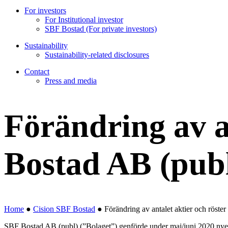
For investors
For Institutional investor
SBF Bostad (For private investors)
Sustainability
Sustainability-related disclosures
Contact
Press and media
Förändring av an
Bostad AB (pub
Home
●
Cision SBF Bostad
●
Förändring av antalet aktier och röste
SBF Bostad AB (publ) (”Bolaget”) genförde under maj/juni 2020 nyemissi