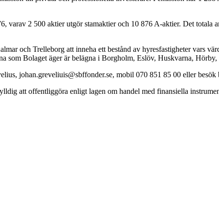
376, varav 2 500 aktier utgör stamaktier och 10 876 A-aktier. Det totala 
mar och Trelleborg att inneha ett bestånd av hyresfastigheter vars värd
erna som Bolaget äger är belägna i Borgholm, Eslöv, Huskvarna, Hörby,
velius, johan.greveliuis@sbffonder.se, mobil 070 851 85 00 eller besö
lldig att offentliggöra enligt lagen om handel med finansiella instru