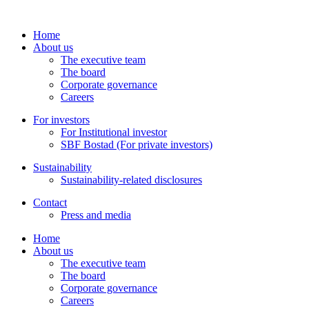
Home
About us
The executive team
The board
Corporate governance
Careers
For investors
For Institutional investor
SBF Bostad (For private investors)
Sustainability
Sustainability-related disclosures
Contact
Press and media
Home
About us
The executive team
The board
Corporate governance
Careers