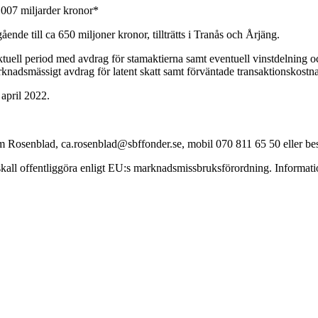
,007 miljarder kronor*
nde till ca 650 miljoner kronor, tillträtts i Tranås och Årjäng.
tuell period med avdrag för stamaktierna samt eventuell vinstdelning och
arknadsmässigt avdrag för latent skatt samt förväntade transaktionskostna
 april 2022.
dam Rosenblad, ca.rosenblad@sbffonder.se, mobil 070 811 65 50 eller 
ll offentliggöra enligt EU:s marknadsmissbruksförordning. Informatio