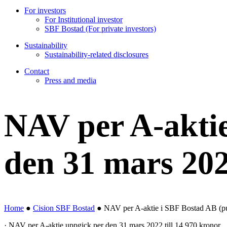
For investors
For Institutional investor
SBF Bostad (For private investors)
Sustainability
Sustainability-related disclosures
Contact
Press and media
NAV per A-aktie
den 31 mars 20
Home
●
Cision SBF Bostad
●
NAV per A-aktie i SBF Bostad AB (pu
· NAV per A-aktie uppgick per den 31 mars 2022 till 14 970 kronor