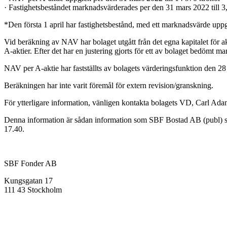
· Fastighetsbeståndet marknadsvärderades per den 31 mars 2022 till 3
*Den första 1 april har fastighetsbestånd, med ett marknadsvärde uppgåe
Vid beräkning av NAV har bolaget utgått från det egna kapitalet för ak
A-aktier. Efter det har en justering gjorts för ett av bolaget bedömt m
NAV per A-aktie har fastställts av bolagets värderingsfunktion den 28
Beräkningen har inte varit föremål för extern revision/granskning.
För ytterligare information, vänligen kontakta bolagets VD, Carl A
Denna information är sådan information som SBF Bostad AB (publ) ska
17.40.
SBF Fonder AB
Kungsgatan 17
111 43 Stockholm
info@sbffonder.se
+46 8-667 10 50