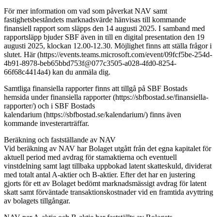
För mer information om vad som påverkat NAV samt
fastighetsbeståndets marknadsvärde hänvisas till kommande
finansiell rapport som släpps den 14 augusti 2025. I samband med
rapportsläpp bjuder SBF även in till en digital presentation den 19
augusti 2025, klockan 12.00-12.30. Möjlighet finns att ställa frågor i
slutet. Här (https://events.teams.microsoft.com/event/09fcf5be-254d-
4b91-8978-beb65bbd753f@077c3505-a028-4fd0-8254-
66f68c4414a4) kan du anmäla dig.
Samtliga finansiella rapporter finns att tillgå på SBF Bostads
hemsida under finansiella rapporter (https://sbfbostad.se/finansiella-
rapporter/) och i SBF Bostads
kalendarium (https://sbfbostad.se/kalendarium/) finns även
kommande investerarträffar.
Beräkning och fastställande av NAV
Vid beräkning av NAV har Bolaget utgått från det egna kapitalet för
aktuell period med avdrag för stamaktierna och eventuell
vinstdelning samt lagt tillbaka uppbokad latent skatteskuld, dividerat
med totalt antal A-aktier och B-aktier. Efter det har en justering
gjorts för ett av Bolaget bedömt marknadsmässigt avdrag för latent
skatt samt förväntade transaktionskostnader vid en framtida avyttring
av bolagets tillgångar.