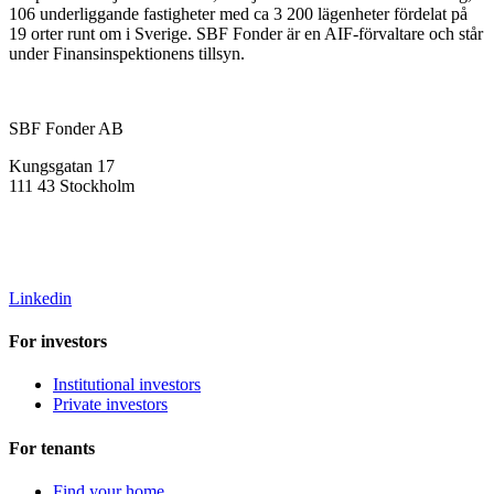
106 underliggande fastigheter med ca 3 200 lägenheter fördelat på
19 orter runt om i Sverige. SBF Fonder är en AIF-förvaltare och står
under Finansinspektionens tillsyn.
SBF Fonder AB
Kungsgatan 17
111 43 Stockholm
info@sbffonder.se
+46 8-667 10 50
Linkedin
For investors
Institutional investors
Private investors
For tenants
Find your home