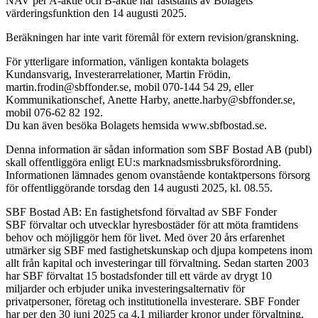
NAV per A-aktie och B-aktie har fastställts av Bolagets
värderingsfunktion den 14 augusti 2025.
Beräkningen har inte varit föremål för extern revision/granskning.
För ytterligare information, vänligen kontakta bolagets
Kundansvarig, Investerarrelationer, Martin Frödin,
martin.frodin@sbffonder.se, mobil 070-144 54 29, eller
Kommunikationschef, Anette Harby, anette.harby@sbffonder.se,
mobil 076-62 82 192.
Du kan även besöka Bolagets hemsida www.sbfbostad.se.
Denna information är sådan information som SBF Bostad AB (publ)
skall offentliggöra enligt EU:s marknadsmissbruksförordning.
Informationen lämnades genom ovanstående kontaktpersons försorg
för offentliggörande torsdag den 14 augusti 2025, kl. 08.55.
SBF Bostad AB: En fastighetsfond förvaltad av SBF Fonder
SBF förvaltar och utvecklar hyresbostäder för att möta framtidens
behov och möjliggör hem för livet. Med över 20 års erfarenhet
utmärker sig SBF med fastighetskunskap och djupa kompetens inom
allt från kapital och investeringar till förvaltning. Sedan starten 2003
har SBF förvaltat 15 bostadsfonder till ett värde av drygt 10
miljarder och erbjuder unika investeringsalternativ för
privatpersoner, företag och institutionella investerare. SBF Fonder
har per den 30 juni 2025 ca 4,1 miljarder kronor under förvaltning,