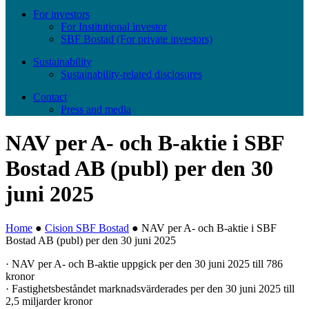
For investors
For Institutional investor
SBF Bostad (For private investors)
Sustainability
Sustainability-related disclosures
Contact
Press and media
NAV per A- och B-aktie i SBF
Bostad AB (publ) per den 30
juni 2025
Home
●
Cision SBF Bostad
●
NAV per A- och B-aktie i SBF
Bostad AB (publ) per den 30 juni 2025
· NAV per A- och B-aktie uppgick per den 30 juni 2025 till 786
kronor
· Fastighetsbeståndet marknadsvärderades per den 30 juni 2025 till
2,5 miljarder kronor