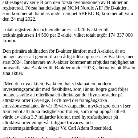
aktieslaget av serie B och den första nyemissionen av B-aktier är
registrerad. Första handelsdag på NGM Nordic AIF för B-aktien,
som kommer att handlas under namnet SBFBO B, kommer att vara
den 24 maj 2022.
Totalt registrerades och emitterades 12 026 B-aktier till
teckningskursen 14 500 per B-aktie, vilket totalt utgör 174 337 000
kronor.
Den primära skillnaden för B-aktier jämfört med A-aktier, är att
bolaget avser att genomföra en årlig inlösenprocess av B-aktier, med
start 2024. Innehavare av A-aktier kommer att erbjudas möjlighet att
omvandla sina A-aktier till B-aktier under 2023, alternativt att lösa in
sina aktier.
”Med den nya aktien, B-aktien, har vi skapat en modern
investeringsprodukt med flexibilitet, som i ännu högre grad följer
bolagets syfte att efterlikna ett direktägande i hyresbostäder på
attraktiva orter i Sverige. I och med det framgångsrika
emissionsresultatet, är vår förvärvskapacitet mycket god och vi ser
fram emot att utöka fastighetsportföljen, som idag uppgår till ett
värde av cirka 3,7 miljarder kronor, med hyresfastigheter på
attraktiva orter enligt vår tidigare förvärvs- och
investeringsinriktning”, säger Vd Carl Adam Rosenblad.