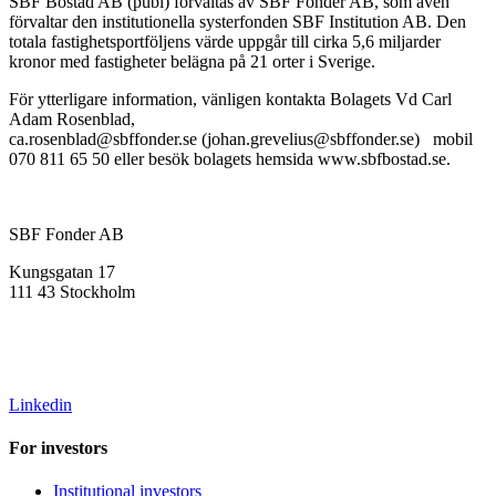
SBF Bostad AB (publ) förvaltas av SBF Fonder AB, som även
förvaltar den institutionella systerfonden SBF Institution AB. Den
totala fastighetsportföljens värde uppgår till cirka 5,6 miljarder
kronor med fastigheter belägna på 21 orter i Sverige.
För ytterligare information, vänligen kontakta Bolagets Vd Carl
Adam Rosenblad,
ca.rosenblad@sbffonder.se (johan.grevelius@sbffonder.se) mobil
070 811 65 50 eller besök bolagets hemsida www.sbfbostad.se.
SBF Fonder AB
Kungsgatan 17
111 43 Stockholm
info@sbffonder.se
+46 8-667 10 50
Linkedin
For investors
Institutional investors