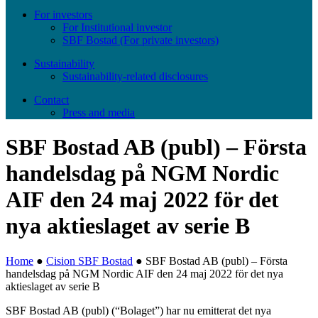
For investors
For Institutional investor
SBF Bostad (For private investors)
Sustainability
Sustainability-related disclosures
Contact
Press and media
SBF Bostad AB (publ) – Första
handelsdag på NGM Nordic
AIF den 24 maj 2022 för det
nya aktieslaget av serie B
Home
●
Cision SBF Bostad
●
SBF Bostad AB (publ) – Första
handelsdag på NGM Nordic AIF den 24 maj 2022 för det nya
aktieslaget av serie B
SBF Bostad AB (publ) (“Bolaget”) har nu emitterat det nya