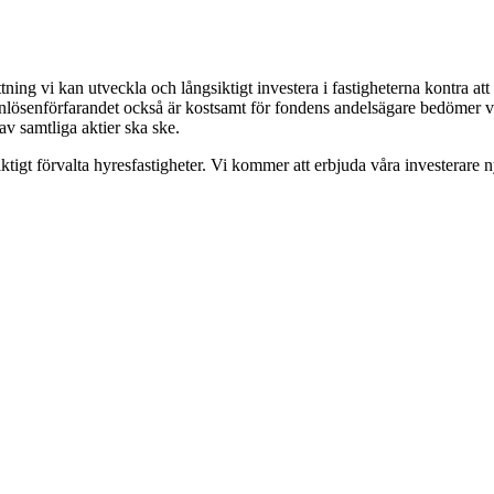
tning vi kan utveckla och långsiktigt investera i fastigheterna kontra att
tt inlösenförfarandet också är kostsamt för fondens andelsägare bedömer 
 av samtliga aktier ska ske.
ngsiktigt förvalta hyresfastigheter. Vi kommer att erbjuda våra investerar