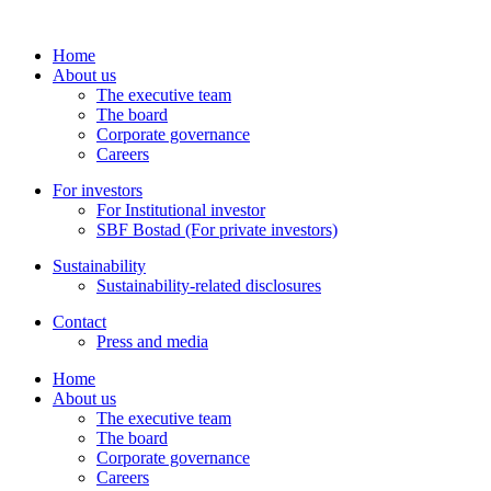
Home
About us
The executive team
The board
Corporate governance
Careers
For investors
For Institutional investor
SBF Bostad (For private investors)
Sustainability
Sustainability-related disclosures
Contact
Press and media
Home
About us
The executive team
The board
Corporate governance
Careers