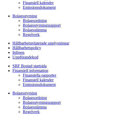
Finansiell kalender
Emissionsdokument
Bolagsstyrning
Bolagsordning
Bolagsstyrningsrapport
Bolagsstämma
Regelverk
Hållbarhetsrelaterade upplysningar
Hållbarhetspolicy
Inlösen
Uppförandekod
SBF Bostad startsida
Finansiell information
Finansiella rapporter
Finansiell kalender
Emissionsdokument
Bolagsstyrning
Bolagsordning
Bolagsstyrningsrapport
Bolagsstämma
Regelverk