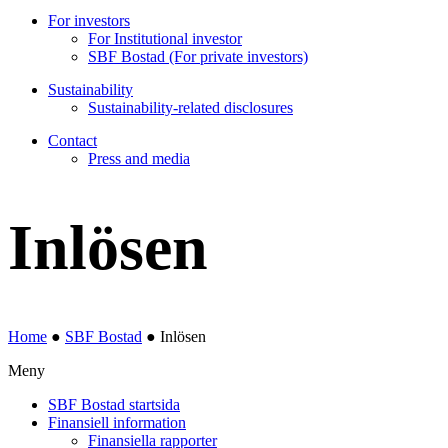
For investors
For Institutional investor
SBF Bostad (For private investors)
Sustainability
Sustainability-related disclosures
Contact
Press and media
Inlösen
Home
●
SBF Bostad
●
Inlösen
Meny
SBF Bostad startsida
Finansiell information
Finansiella rapporter