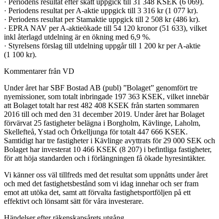
· Periodens resultat efter skatt uppgick till 31 348 KSEK (6 069).
· Periodens resultat per A-aktie uppgick till 3 316 kr (1 077 kr).
· Periodens resultat per Stamaktie uppgick till 2 508 kr (486 kr).
· EPRA NAV per A-aktieökade till 54 120 kronor (51 633), vilket
inkl återlagd utdelning är en ökning med 6,9 %.
· Styrelsens förslag till utdelning uppgår till 1 200 kr per A-aktie
(1 100 kr).
Kommentarer från VD
Under året har SBF Bostad AB (publ) ”Bolaget” genomfört tre
nyemissioner, som totalt inbringade 197 363 KSEK, vilket innebär
att Bolaget totalt har rest 482 408 KSEK från starten sommaren
2016 till och med den 31 december 2019. Under året har Bolaget
förvärvat 25 fastigheter belägna i Borgholm, Kävlinge, Laholm,
Skellefteå, Ystad och Örkelljunga för totalt 447 666 KSEK.
Samtidigt har tre fastigheter i Kävlinge avyttrats för 29 000 SEK och
Bolaget har investerat 10 466 KSEK (8 207) i befintliga fastigheter,
för att höja standarden och i förlängningen få ökade hyresintäkter.
Vi känner oss väl tillfreds med det resultat som uppnåtts under året
och med det fastighetsbestånd som vi idag innehar och ser fram
emot att utöka det, samt att förvalta fastighetsportföljen på ett
effektivt och lönsamt sätt för våra investerare.
Händelser efter räkenskapsårets utgång