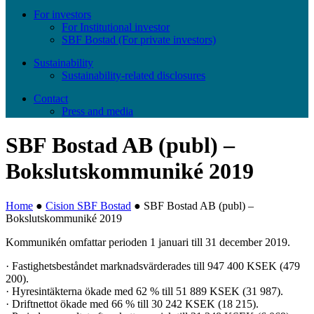
For investors
For Institutional investor
SBF Bostad (For private investors)
Sustainability
Sustainability-related disclosures
Contact
Press and media
SBF Bostad AB (publ) –
Bokslutskommuniké 2019
Home
●
Cision SBF Bostad
●
SBF Bostad AB (publ) –
Bokslutskommuniké 2019
Kommunikén omfattar perioden 1 januari till 31 december 2019.
· Fastighetsbeståndet marknadsvärderades till 947 400 KSEK (479
200).
· Hyresintäkterna ökade med 62 % till 51 889 KSEK (31 987).
· Driftnettot ökade med 66 % till 30 242 KSEK (18 215).