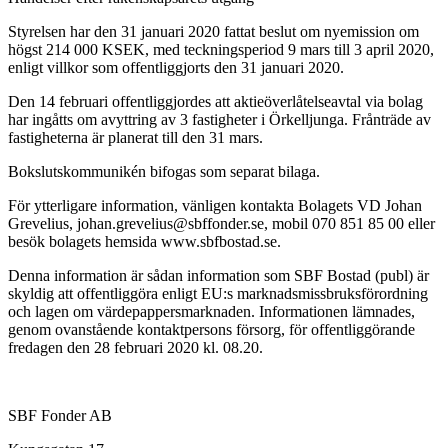
Styrelsen har den 31 januari 2020 fattat beslut om nyemission om
högst 214 000 KSEK, med teckningsperiod 9 mars till 3 april 2020,
enligt villkor som offentliggjorts den 31 januari 2020.
Den 14 februari offentliggjordes att aktieöverlåtelseavtal via bolag
har ingåtts om avyttring av 3 fastigheter i Örkelljunga. Frånträde av
fastigheterna är planerat till den 31 mars.
Bokslutskommunikén bifogas som separat bilaga.
För ytterligare information, vänligen kontakta Bolagets VD Johan
Grevelius, johan.grevelius@sbffonder.se, mobil 070 851 85 00 eller
besök bolagets hemsida www.sbfbostad.se.
Denna information är sådan information som SBF Bostad (publ) är
skyldig att offentliggöra enligt EU:s marknadsmissbruksförordning
och lagen om värdepappersmarknaden. Informationen lämnades,
genom ovanstående kontaktpersons försorg, för offentliggörande
fredagen den 28 februari 2020 kl. 08.20.
SBF Fonder AB