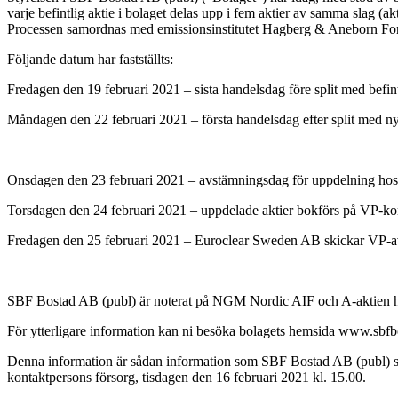
varje befintlig aktie i bolaget delas upp i fem aktier av samma slag (
Processen samordnas med emissionsinstitutet Hagberg & Aneborn F
Följande datum har fastställts:
Fredagen den 19 februari 2021 – sista handelsdag före split med be
Måndagen den 22 februari 2021 – första handelsdag efter split med
Onsdagen den 23 februari 2021 – avstämningsdag för uppdelning ho
Torsdagen den 24 februari 2021 – uppdelade aktier bokförs på VP-ko
Fredagen den 25 februari 2021 – Euroclear Sweden AB skickar VP-av
SBF Bostad AB (publ) är noterat på NGM Nordic AIF och A-aktien
För ytterligare information kan ni besöka bolagets hemsida www.sbfb
Denna information är sådan information som SBF Bostad AB (publ) sk
kontaktpersons försorg, tisdagen den 16 februari 2021 kl. 15.00.