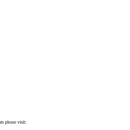
ts please visit:
www.sbfbostad.se