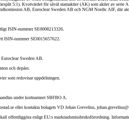
aktiesplit 5:1). Kvotvärdet för såväl stamaktier (AK) som aktier av serie
ondkomission AB, Euroclear Sweden AB och NGM Nordic AIF, där akti
fintligt ISIN-nummer SE0008213326.
 nytt ISIN-nummer SE0015657622.
s Euroclear Sweden AB.
nton och depåer.
ier som redovisar uppdelningen.
 handlas under kortnamnet SBFBO A.
ostad.se eller kontakta bolagets VD Johan Grevelius, johan.grevelius
all offentliggöra enligt EU:s marknadsmissbruksförordning. Informat