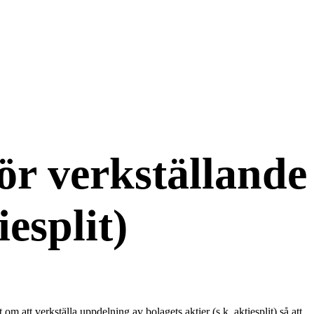
ör verkställande
esplit)
att verkställa uppdelning av bolagets aktier (s.k. aktiesplit) så att