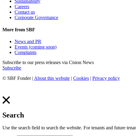
Sustainability
Careers
Contact us
Corporate Governance
More from SBF
News and PR
Events (coming soon)
Complaints
Subscribe to our press releases via Cision News
Subscribe
© SBF Fonder |
About this website
|
Cookies
|
Privacy policy
Produced by Galax
Search
Use the search field to search the website. For tenants and future tenan