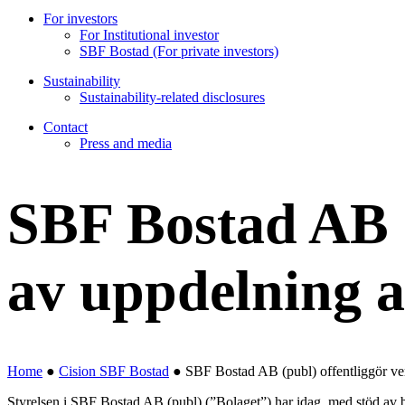
For investors
For Institutional investor
SBF Bostad (For private investors)
Sustainability
Sustainability-related disclosures
Contact
Press and media
SBF Bostad AB (
av uppdelning av
Home
●
Cision SBF Bostad
●
SBF Bostad AB (publ) offentliggör verk
Styrelsen i SBF Bostad AB (publ) (”Bolaget”) har idag, med stöd av bem