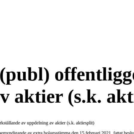
publ) offentligg
 aktier (s.k. akti
ställande av uppdelning av aktier (s.k. aktiesplit)
yndigande av extra bolagsstämma den 15 februari 2021, fattat beslut om 