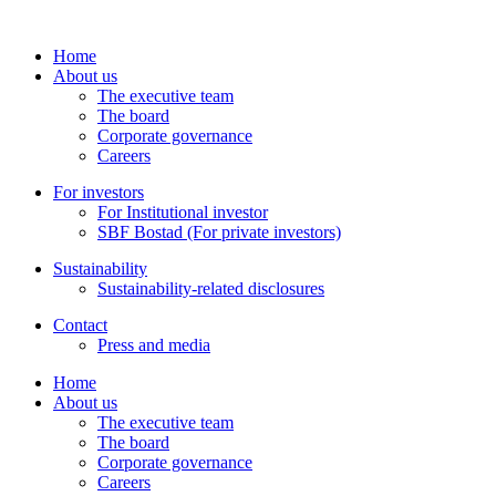
Home
About us
The executive team
The board
Corporate governance
Careers
For investors
For Institutional investor
SBF Bostad (For private investors)
Sustainability
Sustainability-related disclosures
Contact
Press and media
Home
About us
The executive team
The board
Corporate governance
Careers