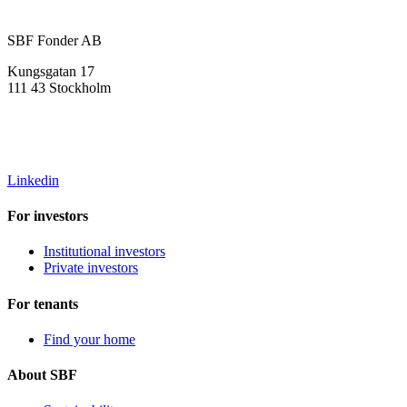
SBF Fonder AB
Kungsgatan 17
111 43 Stockholm
info@sbffonder.se
+46 8-667 10 50
Linkedin
For investors
Institutional investors
Private investors
For tenants
Find your home
About SBF